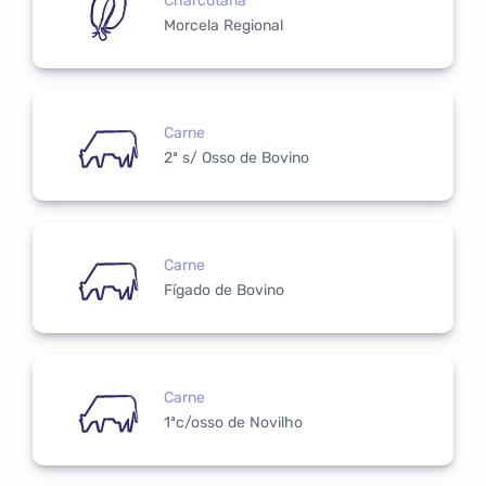
Charcutaria
Morcela Regional
Carne
2ª s/ Osso de Bovino
Carne
Fígado de Bovino
Carne
1ªc/osso de Novilho