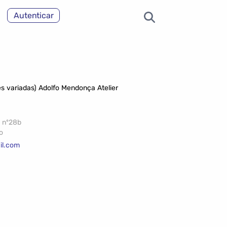
Autenticar
s variadas) Adolfo Mendonça Atelier
 nº28b
o
il.com