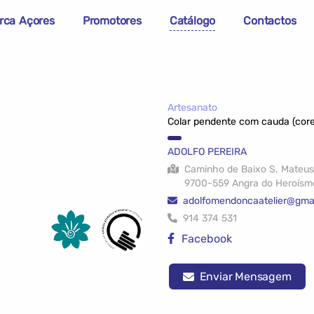
rca Açores
Promotores
Catálogo
Contactos
Artesanato
Colar pendente com cauda (core
ADOLFO PEREIRA
Caminho de Baixo S. Mateus
9700-559 Angra do Heroísm
adolfomendoncaatelier@gma
914 374 531
Facebook
Enviar Mensagem