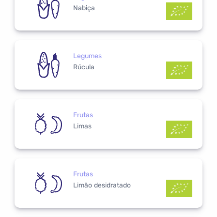
Nabiça
Legumes
Rúcula
Frutas
Limas
Frutas
Limão desidratado